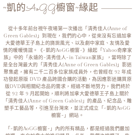
~凱的AoGG櫥窗~緣起
從十多年前台視午夜場第一次播出「清秀佳人(Anne of
Green Gables)」到現在，我們的心中，從來沒有忘過加拿
大愛德華王子島上的旖旎風光、以及劇中家庭、友情及愛
情的暖暖情誼。《~凱的AoGG櫥窗~》緣起「Yahoo奇摩家
族」中的「永遠的~清秀佳人~in Taiwan家族」，當時除了
是全台灣最大的「清秀佳人(Anne of Green Gables)」影迷
聚集處，擁有二千二百多位家族成員外，也曾經在 92 年成
功發起原版 DVD 產品跨國合購的活動，為因應影迷購買原
版DVD與相關紀念品的需求，經過不斷地努力，我們終於
從 92 年 9 月起開始，順利將加拿大愛德華王子島上關於
「清秀佳人(Anne of Green Gables)」的產品、紀念品、雕
塑手工藝品等，引進至台灣來，並正式成立「~凱的AoGG
櫥窗~」網站。
「~凱的AoGG櫥窗~」內的所有精品，都是經過我們嚴加