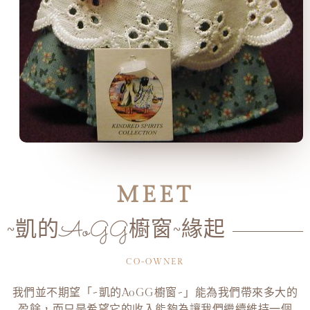
MEET
~凱的AoGG櫥窗~緣起
CO-OWNER
我們並不期望「~凱的AoGG櫥窗~」能為我們帶來多大的
盈餘，而只是希望它的收入能夠為讓我們繼續維持一個