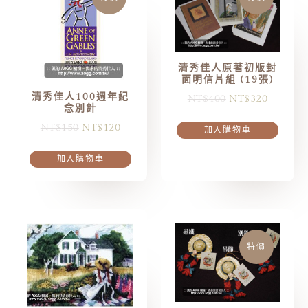
清秀佳人原著初版封
面明信片組 (19張)
清秀佳人100週年紀
NT$
400
NT$
320
念別針
NT$
150
NT$
120
加入購物車
加入購物車
特價