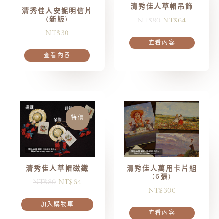
清秀佳人草帽吊飾
清秀佳人安妮明信片
(新版)
NT$
80
NT$
64
NT$
30
查看內容
查看內容
特價
清秀佳人草帽磁鐵
清秀佳人萬用卡片組
(6張)
NT$
80
NT$
64
NT$
300
加入購物車
查看內容