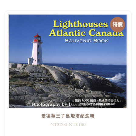
特價
愛德華王子島燈塔紀念輯
NT$
200
NT$
160